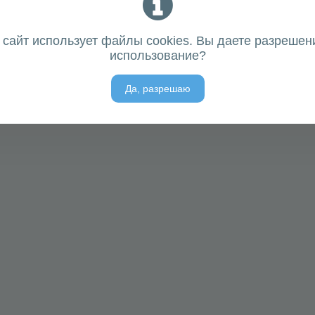
 сайт использует файлы cookies. Вы даете разрешен
использование?
Да, разрешаю